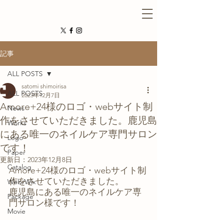
記事
ALL POSTS
satomi shimoirisa
ALL POSTS
2023年12月7日
Amore+24様のロゴ・webサイト制
News
作をさせていただきました。鹿児島
Works
にある唯一のネイルケア専門サロン
Logo
です！
Paper
更新日：
2023年12月8日
Catalog
Amore+24様のロゴ・webサイト制
作をさせていただきました。
Web/Wix
鹿児島にある唯一のネイルケア専
Package
門サロン様です！
Movie