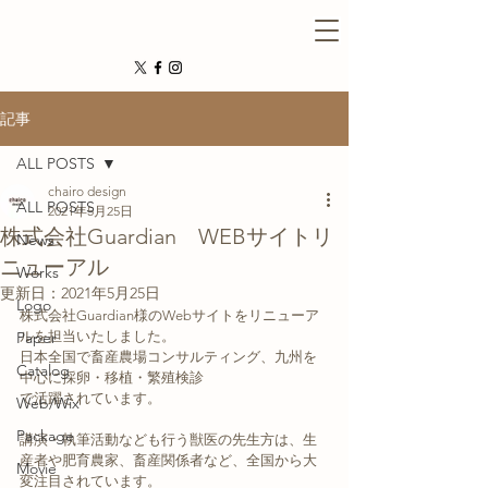
記事
ALL POSTS
chairo design
ALL POSTS
2021年5月25日
株式会社Guardian WEBサイトリ
News
ニューアル
Works
更新日：
2021年5月25日
Logo
株式会社Guardian様のWebサイトをリニューア
Paper
ルを担当いたしました。
日本全国で畜産農場コンサルティング、九州を
Catalog
中心に採卵・移植・繁殖検診
で活躍されています。
Web/Wix
Package
講演・執筆活動なども行う獣医の先生方は、生
産者や肥育農家、畜産関係者など、全国から大
Movie
変注目されています。