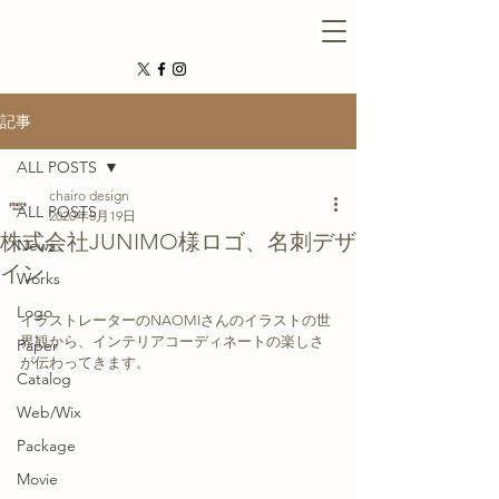
記事
ALL POSTS
chairo design
ALL POSTS
2020年5月19日
株式会社JUNIMO様ロゴ、名刺デザ
News
イン
Works
Logo
イラストレーターのNAOMIさんのイラストの世
界観から、インテリアコーディネートの楽しさ
Paper
が伝わってきます。
Catalog
Web/Wix
Package
Movie