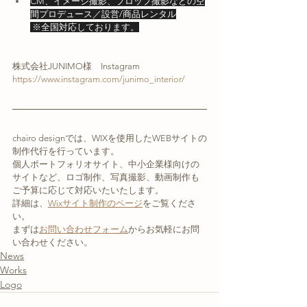
CM、イメージ撮影、プロップ撮影などの空
間プロデュース／設営/商品レンタル
 ※全国対応しております。
株式会社JUNIMO様　Instagram
https://www.instagram.com/junimo_interior/
chairo designでは、WIXを使用したWEBサイトの
制作代行を行っています。
個人ポートフォリオサイト、中小企業様向けの
サイトなど、ロゴ制作、写真撮影、動画制作も
ご予算に応じて対応いたいたします。
詳細は、
Wixサイト制作のページ
をご覧くださ
い。
まずは
お問い合わせフォーム
からお気軽にお問
い合わせください。
News
Works
Logo