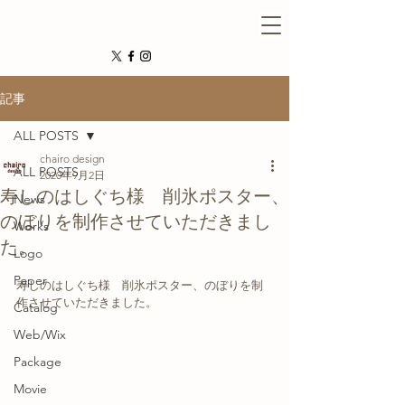
記事
ALL POSTS
chairo design
ALL POSTS
2020年9月2日
寿しのはしぐち様 削氷ポスター、
News
のぼりを制作させていただきまし
Works
た。
Logo
Paper
寿しのはしぐち様　削氷ポスター、のぼりを制
作させていただきました。
Catalog
Web/Wix
Package
Movie