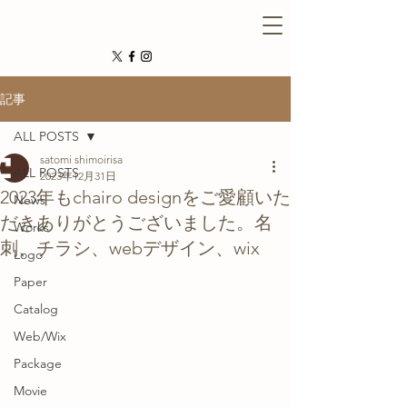
記事
ALL POSTS
satomi shimoirisa
ALL POSTS
2023年12月31日
2023年もchairo designをご愛顧いた
News
だきありがとうございました。名
Works
刺、チラシ、webデザイン、wix
Logo
Paper
Catalog
Web/Wix
Package
Movie