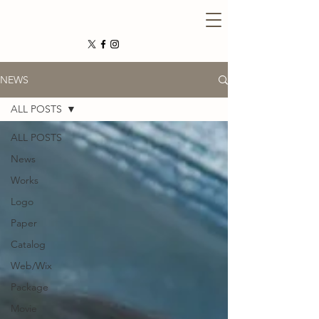
NEWS
ALL POSTS
ALL POSTS
News
Works
Logo
Paper
Catalog
Web/Wix
Package
Movie