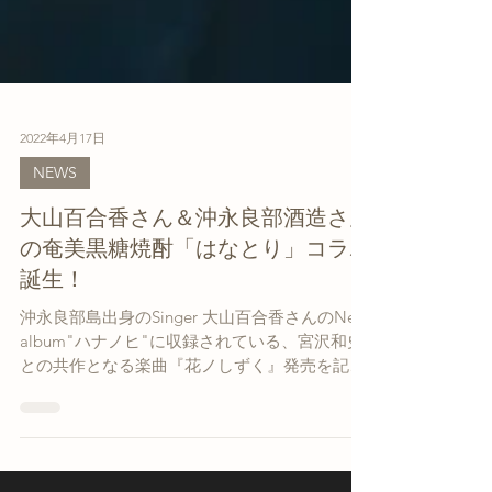
2022年4月17日
NEWS
大山百合香さん＆沖永良部酒造さん
の奄美黒糖焼酎「はなとり」コラボ
誕生！
沖永良部島出身のSinger 大山百合香さんのNew
album"ハナノヒ"に収録されている、宮沢和史
との共作となる楽曲『花ノしずく』発売を記念
して、地元の酒蔵、沖永良部酒造さん 奄美黒糖
焼酎「はなとり」とのコラボ商品が誕生しまし
た！...