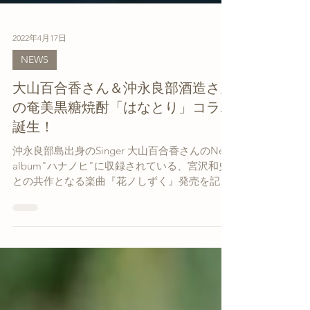
2022年4月17日
NEWS
大山百合香さん＆沖永良部酒造さん
の奄美黒糖焼酎「はなとり」コラボ
誕生！
沖永良部島出身のSinger 大山百合香さんのNew
album"ハナノヒ"に収録されている、宮沢和史
との共作となる楽曲『花ノしずく』発売を記念
して、地元の酒蔵、沖永良部酒造さん 奄美黒糖
焼酎「はなとり」とのコラボ商品が誕生しまし
た！...