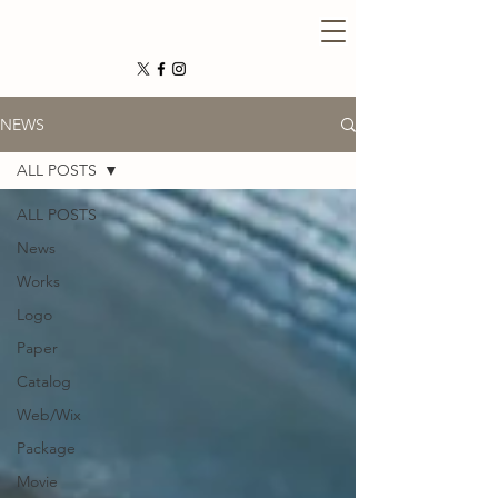
NEWS
ALL POSTS
ALL POSTS
News
Works
Logo
Paper
Catalog
Web/Wix
Package
Movie